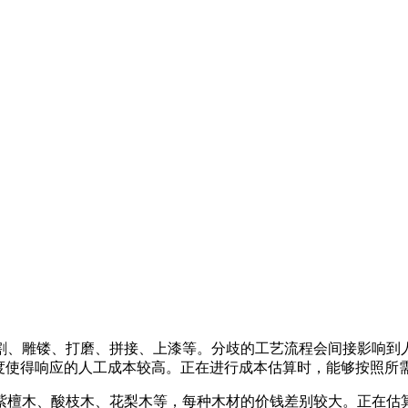
雕镂、打磨、拼接、上漆等。分歧的工艺流程会间接影响到人
细度使得响应的人工成本较高。正在进行成本估算时，能够按照所
檀木、酸枝木、花梨木等，每种木材的价钱差别较大。正在估算