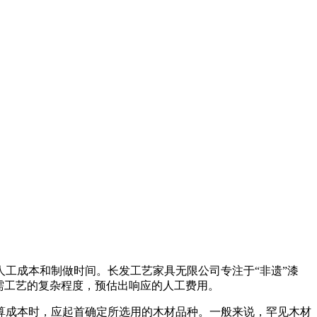
工成本和制做时间。长发工艺家具无限公司专注于“非遗”漆
需工艺的复杂程度，预估出响应的人工费用。
成本时，应起首确定所选用的木材品种。一般来说，罕见木材