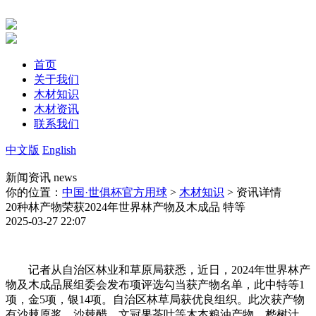
首页
关于我们
木材知识
木材资讯
联系我们
中文版
English
新闻资讯
news
你的位置：
中国·世俱杯官方用球
>
木材知识
> 资讯详情
20种林产物荣获2024年世界林产物及木成品 特等
2025-03-27 22:07
记者从自治区林业和草原局获悉，近日，2024年世界林产
物及木成品展组委会发布项评选勾当获产物名单，此中特等1
项，金5项，银14项。自治区林草局获优良组织。此次获产物
有沙棘原浆、沙棘醋、文冠果茶叶等木本粮油产物，桦树汁、