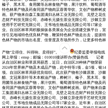
榛子、黑木耳、食用菌等丛林食物产物，果汁饮料、葡萄酒等
特色林果产物及药食同源产物肉苁蓉菁华饮、文创产物桦树皮
画。获产物来自森工集团满归丛林工业无限公司、戈壁之花生
态财产科技无限公司、赤峰长元摄生茶业无限公司、沙棘立异
使用手艺研究无限公司、王爷地生物成品无限公司等17家企
业。自治区林草局积极操纵各类展会为企业搭建交换平台，宣
传引见地域特色优良林产物，鞭策特色林产物走出去，提拔特
色林产物的市场出名度、佳誉度及市场所作力，让更多特色林
产物“立得住、叫得响、卖得好”。
纪委监委举报电线
网上举报：emsp；邮编：010010接诉即办(赞扬热线
记者
从自治区林业和草原局获悉，近日，自治区20种林产物荣获
2024年世界林产物及木成品产物，此中特等1项，金5项，银14
项。自治区林草局获优良组织。此次获产物有沙棘原浆、沙棘
醋、文冠果茶叶等木本粮油产物，桦树汁、榛子、黑木耳、食
用菌等丛林食物产物，果汁饮料、葡萄酒等特色林果产物及药
食同源产物肉苁蓉菁华饮、文创产物桦树皮画。获产物来自森
工集团满归丛林工业无限公司、戈壁之花生态财产科技无限公
司、赤峰长元摄生茶业无限公司、沙棘立异使用手艺研究无限
公司、王爷地生物成品无限公司等17家企业。近年来，自治区
林草局积极操纵各类展会为企业搭建交换平台，宣传引见地域