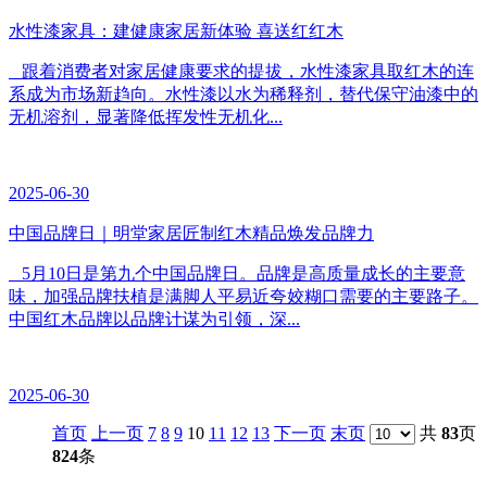
水性漆家具：建健康家居新体验 喜送红红木
跟着消费者对家居健康要求的提拔，水性漆家具取红木的连
系成为市场新趋向。水性漆以水为稀释剂，替代保守油漆中的
无机溶剂，显著降低挥发性无机化...
2025-06-30
中国品牌日｜明堂家居匠制红木精品焕发品牌力
5月10日是第九个中国品牌日。品牌是高质量成长的主要意
味，加强品牌扶植是满脚人平易近夸姣糊口需要的主要路子。
中国红木品牌以品牌计谋为引领，深...
2025-06-30
首页
上一页
7
8
9
10
11
12
13
下一页
末页
共
83
页
824
条