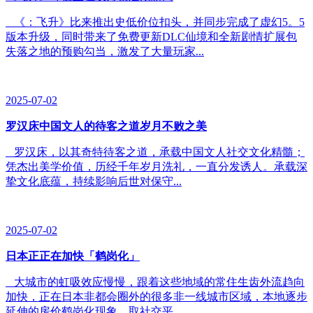
《：飞升》比来推出史低价位扣头，并同步完成了虚幻5。5
版本升级，同时带来了免费更新DLC仙境和全新剧情扩展包
失落之地的预购勾当，激发了大量玩家...
2025-07-02
罗汉床中国文人的待客之道岁月不败之美
罗汉床，以其奇特待客之道，承载中国文人社交文化精髓；
凭杰出美学价值，历经千年岁月洗礼，一直分发诱人。承载深
挚文化底蕴，持续影响后世对保守...
2025-07-02
日本正正在加快「鹤岗化」
大城市的虹吸效应慢慢，跟着这些地域的常住生齿外流趋向
加快，正在日本非都会圈外的很多非一线城市区域，本地逐步
延伸的房价鹤岗化现象，取社交平...