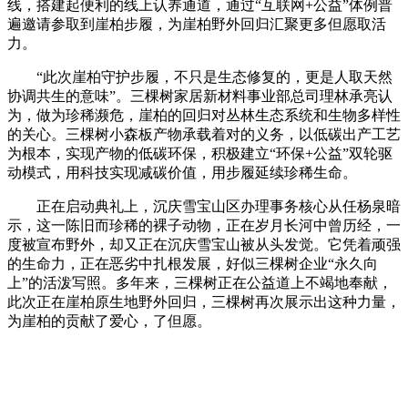
线，搭建起便利的线上认养通道，通过“互联网+公益”体例普
遍邀请参取到崖柏步履，为崖柏野外回归汇聚更多但愿取活
力。
“此次崖柏守护步履，不只是生态修复的，更是人取天然
协调共生的意味”。三棵树家居新材料事业部总司理林承亮认
为，做为珍稀濒危，崖柏的回归对丛林生态系统和生物多样性
的关心。三棵树小森板产物承载着对的义务，以低碳出产工艺
为根本，实现产物的低碳环保，积极建立“环保+公益”双轮驱
动模式，用科技实现减碳价值，用步履延续珍稀生命。
正在启动典礼上，沉庆雪宝山区办理事务核心从任杨泉暗
示，这一陈旧而珍稀的裸子动物，正在岁月长河中曾历经，一
度被宣布野外，却又正在沉庆雪宝山被从头发觉。它凭着顽强
的生命力，正在恶劣中扎根发展，好似三棵树企业“永久向
上”的活泼写照。多年来，三棵树正在公益道上不竭地奉献，
此次正在崖柏原生地野外回归，三棵树再次展示出这种力量，
为崖柏的贡献了爱心，了但愿。