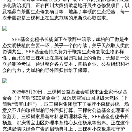
凉化防治项目、正在四川大熊猫歇息地开展生态修复项目，以
及福鼎白茶园生态修复项目等，堆集了丰硕的生态经验，每一
次步履都是三棵树正在生态范畴的果断决心取逃求。
SEE基金会秘书长杨彪正在致辞中暗示，崖柏的工做是生
态文明扶植的主要一环，关乎一个的存续，关乎天然取人类的
协调共生。SEE基金会持久努力于鞭策生态修复取生物多样
性，而此次取三棵树正在崖柏回归项目上的合做，无疑是一次
立异测验考试，通过整合各方资本，阐扬企业、公益组织和社
会的合力，为崖柏的野外回归供给了保障。
2025年5月20日，三棵树公益基金会联袂市企业家环保基
金会（下简称“SEE基金会”）及沉庆雪宝山国度级天然区（下
简称“雪宝山区”），取三棵树集团旗下子品牌小森板共统一场
意义不凡的珍稀崖柏野外回归打算。三棵树公益基金会理事长
徐荔芳、三棵树家居新材料总司理林承亮、SEE基金会秘书长
杨彪、沉庆雪宝山区办理事务核心从任杨泉等出席。正在这个
充满温情取绿色广告的启动典礼上，三棵树小森板崖柏守护