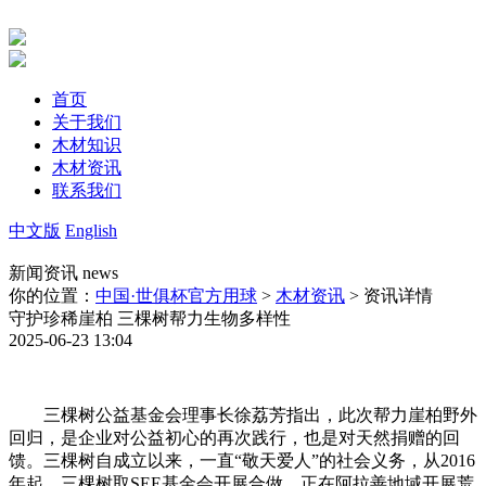
首页
关于我们
木材知识
木材资讯
联系我们
中文版
English
新闻资讯
news
你的位置：
中国·世俱杯官方用球
>
木材资讯
> 资讯详情
守护珍稀崖柏 三棵树帮力生物多样性
2025-06-23 13:04
三棵树公益基金会理事长徐荔芳指出，此次帮力崖柏野外
回归，是企业对公益初心的再次践行，也是对天然捐赠的回
馈。三棵树自成立以来，一直“敬天爱人”的社会义务，从2016
年起，三棵树取SEE基金会开展合做，正在阿拉善地域开展荒