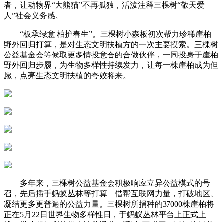
者，让动物界“大熊猫”不再孤独，活泼注释三棵树“敬天爱
人”社会义务感。
“板承绿意 柏护春生”。三棵树小森板初次帮力珍稀崖柏
野外回归打算，是对生态文明扶植方的一次主要摸索。三棵树
公益基金会等候取更多情投意合的合做伙伴，一同投身于崖柏
野外回归步履，为生物多样性持续发力，让每一株崖柏成为但
愿，点亮生态文明扶植的夸姣将来。
多年来，三棵树公益基金会积极响应立异公益模式的号
召，先后插手蚂蚁丛林等打算，借帮互联网力量，打破地区、
凝结更多更普遍的公益力量。三棵树所捐种的37000株崖柏将
正在5月22日世界生物多样性日，于蚂蚁丛林平台上正式上